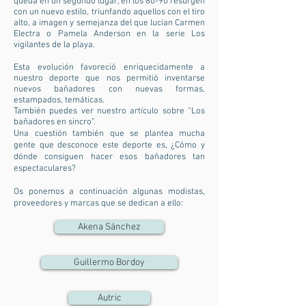
queda en un segundo lugar, en los 80-90 resurgen
con un nuevo estilo, triunfando aquellos con el tiro
alto, a imagen y semejanza del que lucían Carmen
Electra o Pamela Anderson en la serie Los
vigilantes de la playa.
Esta evolución favoreció enriquecidamente a
nuestro deporte que nos permitió inventarse
nuevos bañadores con nuevas formas,
estampados, temáticas.
También puedes ver nuestro artículo sobre “Los
bañadores en sincro”.
Una cuestión también que se plantea mucha
gente que desconoce este deporte es, ¿Cómo y
dónde consiguen hacer esos bañadores tan
espectaculares?
Os ponemos a continuación algunas modistas,
proveedores y marcas que se dedican a ello:
Akena Sánchez
Guillermo Bordoy
Autric