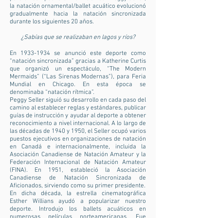
la natación ornamental/ballet acuático evolucionó
gradualmente hacia la natación sincronizada
durante los siguientes 20 años.
¿Sabías que se realizaban en lagos y ríos?
En
1933-1934
se anunció este deporte como
“natación sincronizada” gracias a Katherine Curtis
que organizó un espectáculo, “The Modern
Mermaids” (“Las Sirenas Modernas”), para Feria
Mundial en Chicago. En esta época se
denominaba “natación rítmica”.
Peggy Seller siguió su desarrollo en cada paso del
camino al establecer reglas y estándares, publicar
guías de instrucción y ayudar al deporte a obtener
reconocimiento a nivel internacional. A lo largo de
las décadas de 1940 y 1950, el Seller ocupó varios
puestos ejecutivos en organizaciones de natación
en Canadá e internacionalmente, incluida la
Asociación Canadiense de Natación Amateur y la
Federación Internacional de Natación Amateur
(FINA). En 1951, estableció la Asociación
Canadiense de Natación Sincronizada de
Aficionados, sirviendo como su primer presidente.
En dicha década, la estrella cinematográfica
Esther Willians ayudó a popularizar nuestro
deporte. Introdujo los ballets acuáticos en
numerosas películas norteamericanas. Fue