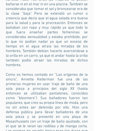
bañarse ni en el mar ni en una piscina. También se
consideraba que tomar el sol y broncearse era de
la clase “baja”. Pero se extendió un rumor o
creencia que decía que el agua salada era buena
para la salud y para la procreación. Entonces se
bañaban con ropa y muy rápido ya que todo lo
que fuera enseñar partes femeninas se
consideraba sensualidad y estaba prohibido, por
lo que no podían nadar ya que un exceso de
tiempo en el agua atraía las miradas de los
hombres. También debían hacerlo acercándose a
la orilla en un carro, ya que el andar hasta la orilla
también podía atraer las miradas de dichos
hombres.
Como os hemos contado en “Los orígenes de la
sincro”, Annette Kellerman fue una de las
primeras mujeres en usar traje de baño de una
sola pieza a principios del siglo XX (hasta
entonces se utilizaban pantalones, conocidos
como “bloomers“). Sus bañadores fueron tan
populares, que creo su propia línea de moda, pero
no sin antes ser detenida por ello. Hizo una
defensa pública para llevar bañadores de una
sola pieza y se presentó en una playa de
Masachussets con un traje de baño ajustado, con
el que se le veian las rodillas y de manga corta.