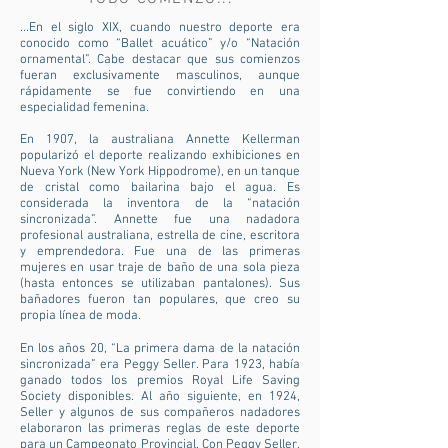
...En el siglo XIX, cuando nuestro deporte era
conocido como “Ballet acuático” y/o “Natación
ornamental”. Cabe destacar que sus comienzos
fueran exclusivamente masculinos, aunque
rápidamente se fue convirtiendo en una
especialidad femenina.
En 1907, la australiana Annette Kellerman
popularizó el deporte realizando exhibiciones en
Nueva York (New York Hippodrome), en un tanque
de cristal como bailarina bajo el agua. Es
considerada la inventora de la “natación
sincronizada”. Annette fue una nadadora
profesional australiana, estrella de cine, escritora
y emprendedora. Fue una de las primeras
mujeres en usar traje de baño de una sola pieza
(hasta entonces se utilizaban pantalones). Sus
bañadores fueron tan populares, que creo su
propia línea de moda.
En los años 20, “La primera dama de la natación
sincronizada” era Peggy Seller. Para 1923, había
ganado todos los premios Royal Life Saving
Society disponibles. Al año siguiente, en 1924,
Seller y algunos de sus compañeros nadadores
elaboraron las primeras reglas de este deporte
para un Campeonato Provincial. Con Peggy Seller,