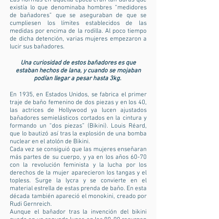
Las normas en aquella época eran tan duras que
existía lo que denominaba hombres “medidores
de bañadores” que se aseguraban de que se
cumpliesen los límites establecidos de las
medidas por encima de la rodilla. Al poco tiempo
de dicha detención, varias mujeres empezaron a
lucir sus bañadores.
Una curiosidad de estos bañadores es que
estaban hechos de lana, y cuando se mojaban
podían llegar a pesar hasta 3kg.
En 1935, en Estados Unidos, se fabrica el primer
traje de baño femenino de dos piezas y en los 40,
las actrices de Hollywood ya lucen ajustados
bañadores semielásticos cortados en la cintura y
formando un “dos piezas” (Bikini). Louis Réard,
que lo bautizó así tras la explosión de una bomba
nuclear en el atolón de Bikini.
Cada vez se consiguió que las mujeres enseñaran
más partes de su cuerpo, y ya en los años 60-70
con la revolución feminista y la lucha por los
derechos de la mujer aparecieron los tangas y el
topless. Surge la lycra y se convierte en el
material estrella de estas prenda de baño. En esta
década también apareció el monokini, creado por
Rudi Gernreich.
Aunque el bañador tras la invención del bikini