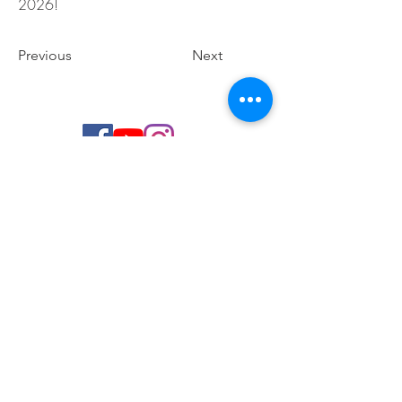
2026!
Previous
Next
© 2026 de C.D.E. Calipso.
Conoce nuestra política de Privacidad
Aviso legal
Contacto (email)
Teléfono