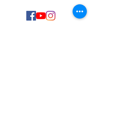
© 2026 de C.D.E. Calipso.
Conoce nuestra política de Privacidad
Aviso legal
Contacto (email)
Teléfono
Programa Kit Digital cofinanciado por los
Fondos Next Generation (EU) del
Mecanismo de Recuperación y Resiliencia.