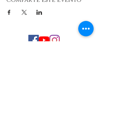
Comparte este evento
© 2026 de C.D.E. Calipso.
Conoce nuestra política de Privacidad
Aviso legal
Contacto (email)
Teléfono
Programa Kit Digital cofinanciado por los