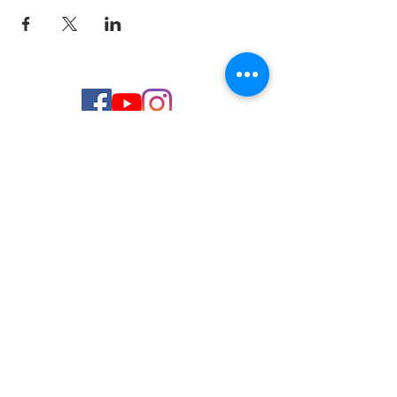
© 2026 de C.D.E. Calipso.
Conoce nuestra política de Privacidad
Aviso legal
Contacto (email)
Teléfono
Programa Kit Digital cofinanciado por los
Fondos Next Generation (EU) del